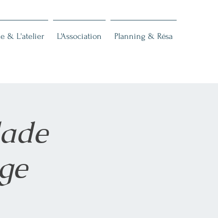
e & L'atelier
L'Association
Planning & Résa
lade
ge