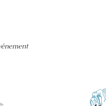
événement
lle