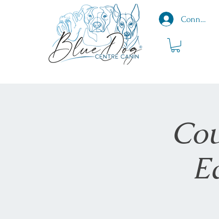
Connexio
Cou
E