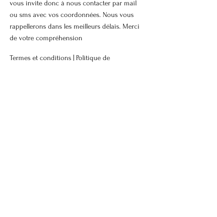
vous invite donc à nous contacter par mail
ou sms avec vos coordonnées. Nous vous
rappellerons dans les meilleurs délais. Merci
de votre compréhension
Termes et conditions |
Politique de
confidentialité
Mentions légales |
Politique de cookies
© 2026
BLUE DOG. Tous droits réservés.
Contactez-nous
Prénom
Nom de famille