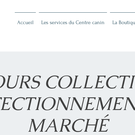
n
Accueil
Les services du Centre canin
La Boutiqu
URS COLLECTI
FECTIONNEMEN
MARCHÉ