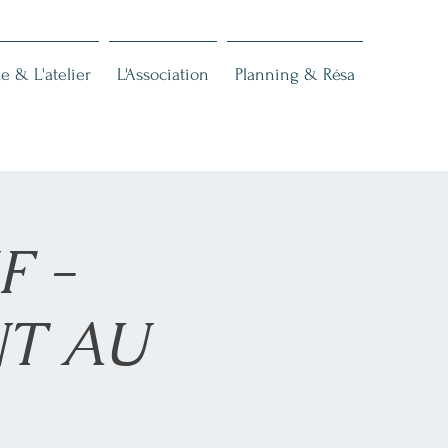
e & L'atelier
L'Association
Planning & Résa
F -
T AU