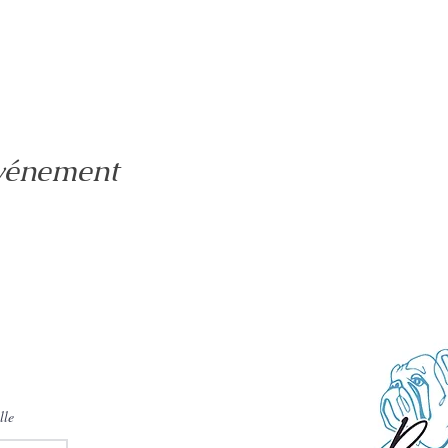
événement
lle