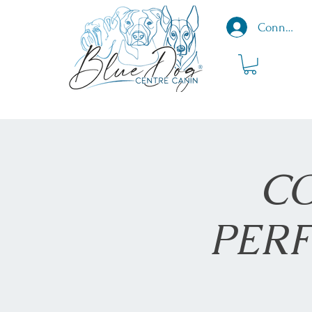
Connexio
CO
PER