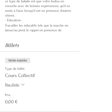
ce type de balade est que votre loulou en
ressorte avec de bonnes expériences, qu’il se
sente à l’aise lorsqu’il est en présence d’autres
chiens.
- Éducation :
Travailler les éducatifs tels que la marche en
laisse/au pied, le rappel en présence de
congénères, s’arrêter devant la route, rester sur
le trottoir, attendre assis tranquillement, ignorer
Billets
les passants, la patience, etc...
Lieu de rendez vous :
parking du canal du Beuvron Esplanade des
Soeurs Tatin , AV de la république 41600 Lamotte-
Vente expirée
Beuvron
Conditions de participation :
Type de billet
- Votre chien doit être déparasité, identifié et en
Cours Collectif
bonne santé - Les femelles en chaleur ne
peuvent pas participer - Matériel requis : un
Plus d'info
collier plat, une laisse. Pas de collier étrangleur ni
de laisse à enrouleur. Pour les chiens de
Prix
catégorie , la muselière.
0,00 €
Durée : Le cours dure environ 1h30
Pour les chiens extérieurs, une évaluation