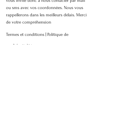
vous invite donc à nous contacter par mail
ou sms avec vos coordonnées. Nous vous
rappellerons dans les meilleurs délais. Merci
de votre compréhension
Termes et conditions |
Politique de
confidentialité
Mentions légales |
Politique de cookies
© 2026
BLUE DOG. Tous droits réservés.
Contactez-nous
Prénom
Nom de famille