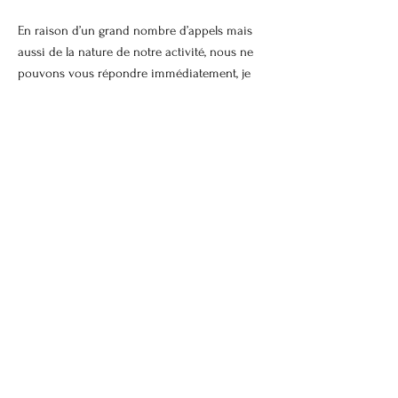
En raison d’un grand nombre d’appels mais
aussi de la nature de notre activité, nous ne
pouvons vous répondre immédiatement, je
vous invite donc à nous contacter par mail
ou sms avec vos coordonnées. Nous vous
rappellerons dans les meilleurs délais. Merci
de votre compréhension
Termes et conditions |
Politique de
confidentialité
Mentions légales |
Politique de cookies
© 2026
BLUE DOG. Tous droits réservés.
Contactez-nous